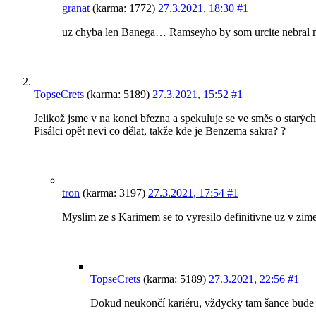
granat
(karma: 1772)
27.3.2021, 18:30
#1
uz chyba len Banega… Ramseyho by som urcite nebral nas
|
TopseCrets
(karma: 5189)
27.3.2021, 15:52
#1
Jelikož jsme v na konci března a spekuluje se ve směs o starýc
Pisálci opět nevi co dělat, takže kde je Benzema sakra? ?
|
tron
(karma: 3197)
27.3.2021, 17:54
#1
Myslim ze s Karimem se to vyresilo definitivne uz v zim
|
TopseCrets
(karma: 5189)
27.3.2021, 22:56
#1
Dokud neukončí kariéru, vždycky tam šance bude h