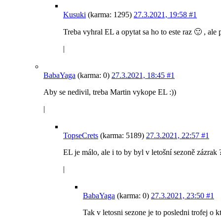
Kusuki
(karma: 1295)
27.3.2021, 19:58
#1
Treba vyhral EL a opytat sa ho to este raz 🙂 , ale 
|
BabaYaga
(karma: 0)
27.3.2021, 18:45
#1
Aby se nedivil, treba Martin vykope EL :))
|
TopseCrets
(karma: 5189)
27.3.2021, 22:57
#1
EL je málo, ale i to by byl v letošní sezoně zázrak 
|
BabaYaga
(karma: 0)
27.3.2021, 23:50
#1
Tak v letosni sezone je to posledni trofej o