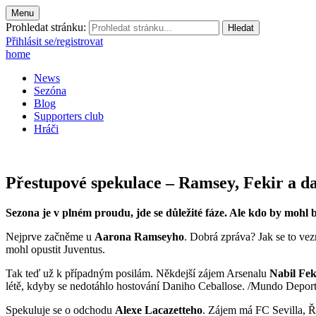
Menu
Prohledat stránku:
Přihlásit se/registrovat
home
News
Sezóna
Blog
Supporters club
Hráči
Přestupové spekulace – Ramsey, Fekir a da
Sezona je v plném proudu, jde se důležité fáze. Ale kdo by mohl b
Nejprve začněme u
Aarona Ramseyho
. Dobrá zpráva? Jak se to vez
mohl opustit Juventus.
Tak teď už k případným posilám. Někdejší zájem Arsenalu
Nabil Fek
létě, kdyby se nedotáhlo hostování Daniho Ceballose. /Mundo Deport
Spekuluje se o odchodu
Alexe Lacazetteho
. Zájem má FC Sevilla, Ří