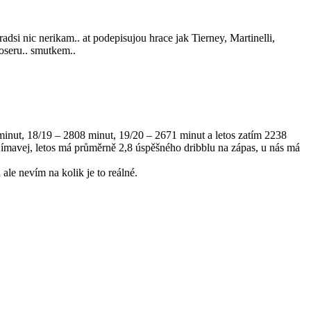
radsi nic nerikam.. at podepisujou hrace jak Tierney, Martinelli,
poseru.. smutkem..
 minut, 18/19 – 2808 minut, 19/20 – 2671 minut a letos zatím 2238
zajímavej, letos má průměrně 2,8 úspěšného dribblu na zápas, u nás má
ale nevím na kolik je to reálné.