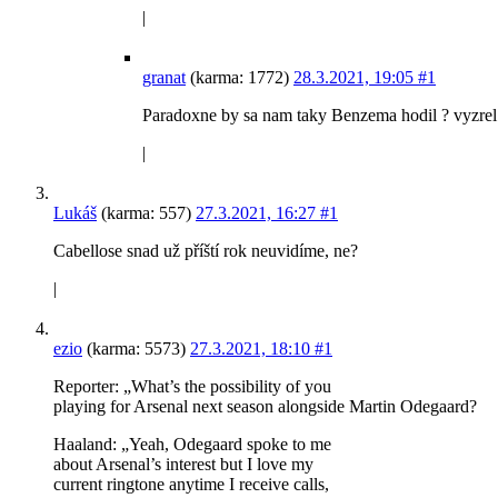
|
granat
(karma: 1772)
28.3.2021, 19:05
#1
Paradoxne by sa nam taky Benzema hodil ? vyzrel 
|
Lukáš
(karma: 557)
27.3.2021, 16:27
#1
Cabellose snad už příští rok neuvidíme, ne?
|
ezio
(karma: 5573)
27.3.2021, 18:10
#1
Reporter: „What’s the possibility of you
playing for Arsenal next season alongside Martin Odegaard?
Haaland: „Yeah, Odegaard spoke to me
about Arsenal’s interest but I love my
current ringtone anytime I receive calls,