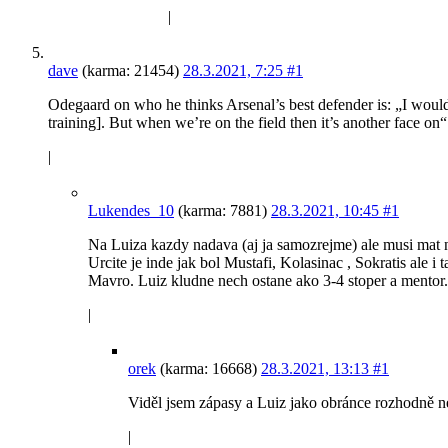
|
dave
(karma: 21454)
28.3.2021, 7:25
#1
Odegaard on who he thinks Arsenal’s best defender is: „I would 
training]. But when we’re on the field then it’s another face on“
|
Lukendes_10
(karma: 7881)
28.3.2021, 10:45
#1
Na Luiza kazdy nadava (aj ja samozrejme) ale musi mat 
Urcite je inde jak bol Mustafi, Kolasinac , Sokratis al
Mavro. Luiz kludne nech ostane ako 3-4 stoper a mentor.
|
orek
(karma: 16668)
28.3.2021, 13:13
#1
Viděl jsem zápasy a Luiz jako obránce rozhodně nen
|