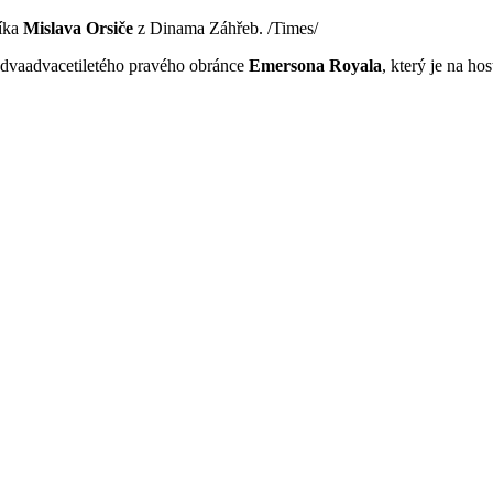
níka
Mislava Orsiče
z Dinama Záhřeb. /Times/
o dvaadvacetiletého pravého obránce
Emersona Royala
, který je na h