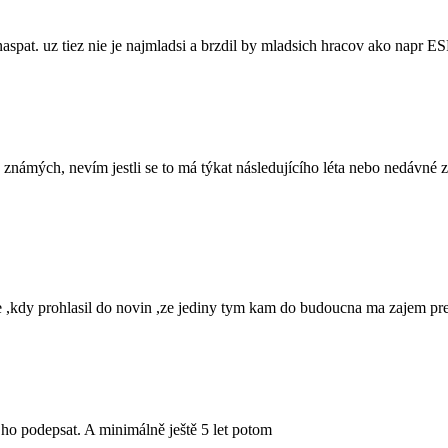
pat. uz tiez nie je najmladsi a brzdil by mladsich hracov ako napr E
h známých, nevím jestli se to má týkat následujícího léta nebo nedávné 
e ,kdy prohlasil do novin ,ze jediny tym kam do budoucna ma zajem pre
o podepsat. A minimálně ještě 5 let potom