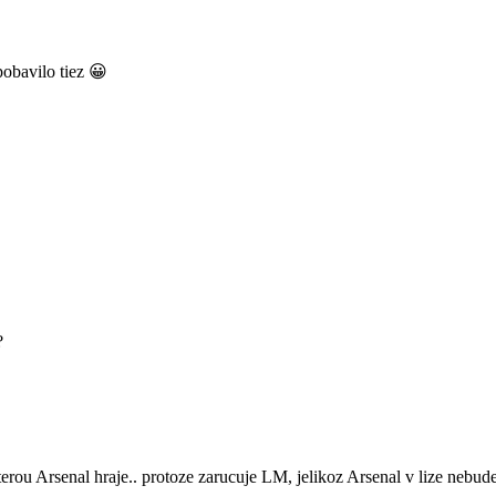
pobavilo tiez 😀
?
 kterou Arsenal hraje.. protoze zarucuje LM, jelikoz Arsenal v lize nebu