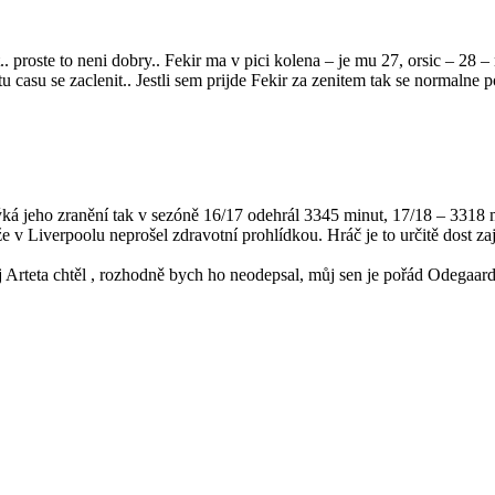
. proste to neni dobry.. Fekir ma v pici kolena – je mu 27, orsic – 28 – 
u casu se zaclenit.. Jestli sem prijde Fekir za zenitem tak se normalne 
týká jeho zranění tak v sezóně 16/17 odehrál 3345 minut, 17/18 – 3318
 že v Liverpoolu neprošel zdravotní prohlídkou. Hráč je to určitě dost 
 Arteta chtěl , rozhodně bych ho neodepsal, můj sen je pořád Odegaard 