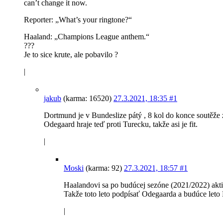
can’t change it now.
Reporter: „What’s your ringtone?“
Haaland: „Champions League anthem.“
???
Je to sice krute, ale pobavilo ?
|
jakub
(karma: 16520)
27.3.2021, 18:35
#1
Dortmund je v Bundeslize pátý , 8 kol do konce soutěže z
Odegaard hraje teď proti Turecku, takže asi je fit.
|
Moski
(karma: 92)
27.3.2021, 18:57
#1
Haalandovi sa po budúcej sezóne (2021/2022) akt
Takže toto leto podpísať Odegaarda a budúce leto
|