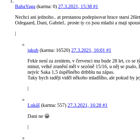
BabaYaga
(karma: 0)
27.3.2021, 15:38
#1
Nechci ani jednoho.. at prestanou podepisovat hrace starsi 26let.
Odegaard, Dani, Gabriel.. proste ty co jsou mladsi a maji spoust
|
jakub
(karma: 16520)
27.3.2021, 16:01
#1
Fekir není za zenitem, v červenci mu bude 28 let, co se 
minut, velké zranění měl v sezóně 15/16, u něj se psalo,
nejvíc Saka 1,5 úspěšného dribblu na zápas.
Taky bych raději viděl někoho mladšího, ale pokud by jej
|
Lukáš
(karma: 557)
27.3.2021, 16:28
#1
Dani ne 😀
|