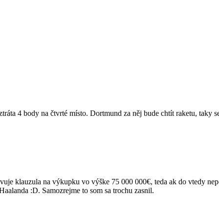
tráta 4 body na čtvrté místo. Dortmund za něj bude chtít raketu, taky s
ivuje klauzula na výkupku vo výške 75 000 000€, teda ak do vtedy ne
 Haalanda :D. Samozrejme to som sa trochu zasnil.