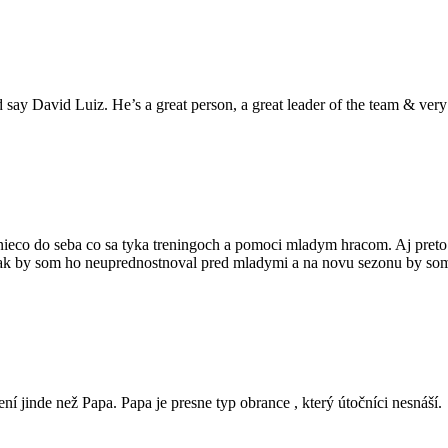
say David Luiz. He’s a great person, a great leader of the team & very
nieco do seba co sa tyka treningoch a pomoci mladym hracom. Aj preto
e i tak by som ho neuprednostnoval pred mladymi a na novu sezonu by so
í jinde než Papa. Papa je presne typ obrance , který útočníci nesnáší.