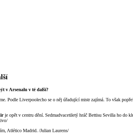
lší
ýt v Arsenalu v té další?
me. Podle Liverpoolecho se o něj úřadující mistr zajímá. To však popřel
ir
je opět v centru dění. Sedmadvacetiletý hráč Bettisu Sevilla ho do kl
ivo/
m, Atlético Madrid. /Julian Laurens/