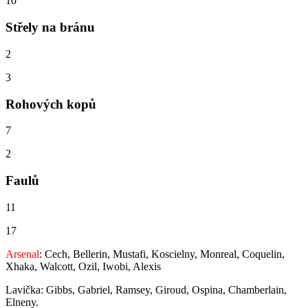
10
Střely na bránu
2
3
Rohových kopů
7
2
Faulů
11
17
Arsenal
: Cech, Bellerin, Mustafi, Koscielny, Monreal, Coquelin,
Xhaka, Walcott, Ozil, Iwobi, Alexis
Lavička: Gibbs, Gabriel, Ramsey, Giroud, Ospina, Chamberlain,
Elneny.