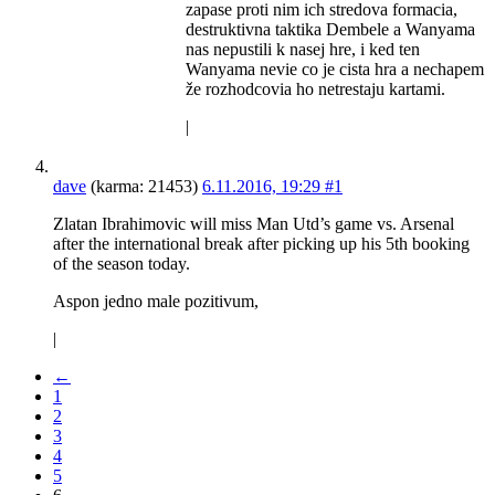
zapase proti nim ich stredova formacia,
destruktivna taktika Dembele a Wanyama
nas nepustili k nasej hre, i ked ten
Wanyama nevie co je cista hra a nechapem
že rozhodcovia ho netrestaju kartami.
|
dave
(karma: 21453)
6.11.2016, 19:29
#1
Zlatan Ibrahimovic will miss Man Utd’s game vs. Arsenal
after the international break after picking up his 5th booking
of the season today.
Aspon jedno male pozitivum,
|
←
1
2
3
4
5