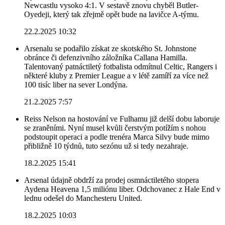
Newcastlu vysoko 4:1. V sestavě znovu chyběl Butler-
Oyedeji, který tak zřejmě opět bude na lavičce A-týmu.
22.2.2025 10:32
Arsenalu se podařilo získat ze skotského St. Johnstone
obránce či defenzivního záložníka Callana Hamilla.
Talentovaný patnáctiletý fotbalista odmítnul Celtic, Rangers i
některé kluby z Premier League a v létě zamíří za více než
100 tisíc liber na sever Londýna.
21.2.2025 7:57
Reiss Nelson na hostování ve Fulhamu již delší dobu laboruje
se zraněními. Nyní musel kvůli čerstvým potížím s nohou
podstoupit operaci a podle trenéra Marca Silvy bude mimo
přibližně 10 týdnů, tuto sezónu už si tedy nezahraje.
18.2.2025 15:41
Arsenal údajně obdrží za prodej osmnáctiletého stopera
Aydena Heavena 1,5 miliónu liber. Odchovanec z Hale End v
lednu odešel do Manchesteru United.
18.2.2025 10:03