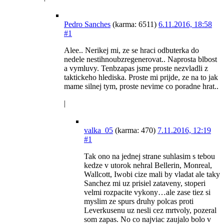
Pedro Sanches
(karma: 6511)
6.11.2016, 18:58
#1
Alee.. Nerikej mi, ze se hraci odbuterka do
nedele nestihnoubzregenerovat.. Naprosta blbost
a vymluvy. Tenbzapas jsme proste nezvladli z
taktickeho hlediska. Proste mi prijde, ze na to jak
mame silnej tym, proste nevime co poradne hrat..
|
valka_05
(karma: 470)
7.11.2016, 12:19
#1
Tak ono na jednej strane suhlasim s tebou
kedze v utorok nehral Bellerin, Monreal,
Wallcott, Iwobi cize mali by vladat ale taky
Sanchez mi uz prisiel zataveny, stoperi
velmi rozpacite vykony…ale zase tiez si
myslim ze spurs druhy polcas proti
Leverkusenu uz nesli cez mrtvoly, pozeral
som zapas. No co najviac zaujalo bolo v