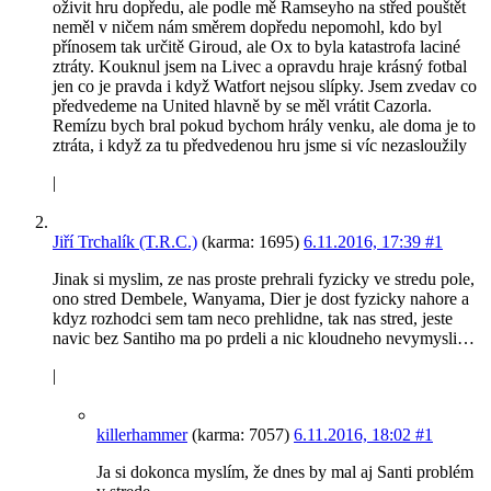
oživit hru dopředu, ale podle mě Ramseyho na střed pouštět
neměl v ničem nám směrem dopředu nepomohl, kdo byl
přínosem tak určitě Giroud, ale Ox to byla katastrofa laciné
ztráty. Kouknul jsem na Livec a opravdu hraje krásný fotbal
jen co je pravda i když Watfort nejsou slípky. Jsem zvedav co
předvedeme na United hlavně by se měl vrátit Cazorla.
Remízu bych bral pokud bychom hrály venku, ale doma je to
ztráta, i když za tu předvedenou hru jsme si víc nezasloužily
|
Jiří Trchalík (T.R.C.)
(karma: 1695)
6.11.2016, 17:39
#1
Jinak si myslim, ze nas proste prehrali fyzicky ve stredu pole,
ono stred Dembele, Wanyama, Dier je dost fyzicky nahore a
kdyz rozhodci sem tam neco prehlidne, tak nas stred, jeste
navic bez Santiho ma po prdeli a nic kloudneho nevymysli…
|
killerhammer
(karma: 7057)
6.11.2016, 18:02
#1
Ja si dokonca myslím, že dnes by mal aj Santi problém