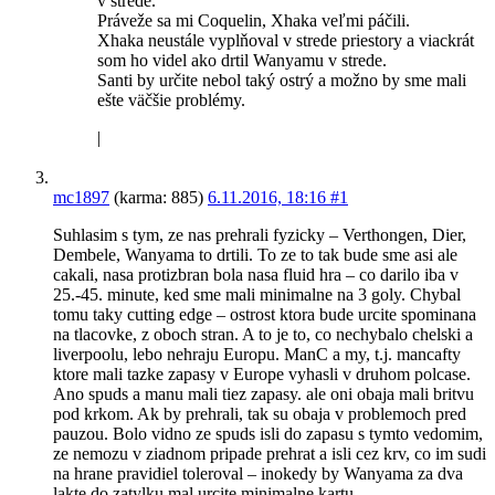
v strede.
Práveže sa mi Coquelin, Xhaka veľmi páčili.
Xhaka neustále vyplňoval v strede priestory a viackrát
som ho videl ako drtil Wanyamu v strede.
Santi by určite nebol taký ostrý a možno by sme mali
ešte väčšie problémy.
|
mc1897
(karma: 885)
6.11.2016, 18:16
#1
Suhlasim s tym, ze nas prehrali fyzicky – Verthongen, Dier,
Dembele, Wanyama to drtili. To ze to tak bude sme asi ale
cakali, nasa protizbran bola nasa fluid hra – co darilo iba v
25.-45. minute, ked sme mali minimalne na 3 goly. Chybal
tomu taky cutting edge – ostrost ktora bude urcite spominana
na tlacovke, z oboch stran. A to je to, co nechybalo chelski a
liverpoolu, lebo nehraju Europu. ManC a my, t.j. mancafty
ktore mali tazke zapasy v Europe vyhasli v druhom polcase.
Ano spuds a manu mali tiez zapasy. ale oni obaja mali britvu
pod krkom. Ak by prehrali, tak su obaja v problemoch pred
pauzou. Bolo vidno ze spuds isli do zapasu s tymto vedomim,
ze nemozu v ziadnom pripade prehrat a isli cez krv, co im sudi
na hrane pravidiel toleroval – inokedy by Wanyama za dva
lakte do zatylku mal urcite minimalne kartu.