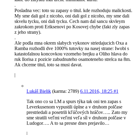
.
Posladna vec: toto su zapasy o titul. kde rozhoduju malickosti.
My sme dali gol z nicoho, oni dali gol z nicoho, my sme dali
skvelu tycku, oni dali tycku. Cech nam dal sancu skvleym
zakrokom proti Eriksenovi po Kosovej chybe (fakt zly zapas
z jeho strany).
.
Ale podla mna okrem slabych vykonov striedajucich Oxa a
Ramba rozhodli dve 1000% tutovky na nasej strane: Iwobi s
katastofalnou koncovkou vzorneho brejku a Oliho hlava do
ruk llorisa z pozicie zabudnuteho osamoteneho strelca na 8m.
Ak chceme titul, toto sa musi davat.
|
Lukáš Bielik
(karma: 2789)
6.11.2016, 18:25
#1
Tak ono co sa LM a spurs týka tak oni ten zapas s
Leverkusenom vypustili úplne a v druhom polčase
prestriedali a posetrili kľúčových hráčov….. Zato my
sme stratili veľmi veľmi veľa síl v druhom polčase v
Ludogor…. A to sa presne dnes prejavilo…
|