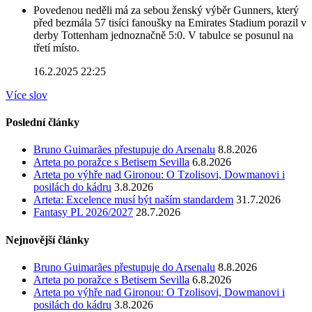
Povedenou neděli má za sebou ženský výběr Gunners, který
před bezmála 57 tisíci fanoušky na Emirates Stadium porazil v
derby Tottenham jednoznačně 5:0. V tabulce se posunul na
třetí místo.
16.2.2025 22:25
Více slov
Poslední články
Bruno Guimarães přestupuje do Arsenalu
8.8.2026
Arteta po poražce s Betisem Sevilla
6.8.2026
Arteta po výhře nad Gironou: O Tzolisovi, Dowmanovi i
posilách do kádru
3.8.2026
Arteta: Excelence musí být naším standardem
31.7.2026
Fantasy PL 2026/2027
28.7.2026
Nejnovější články
Bruno Guimarães přestupuje do Arsenalu
8.8.2026
Arteta po poražce s Betisem Sevilla
6.8.2026
Arteta po výhře nad Gironou: O Tzolisovi, Dowmanovi i
posilách do kádru
3.8.2026