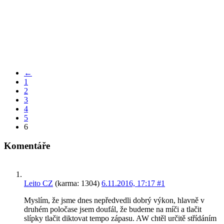
←
1
2
3
4
5
6
Komentáře
Leito CZ
(karma: 1304)
6.11.2016, 17:17
#1
Myslím, že jsme dnes nepředvedli dobrý výkon, hlavně v
druhém poločase jsem doufál, že budeme na míči a tlačit
slípky tlačit diktovat tempo zápasu. AW chtěl určitě střídáním