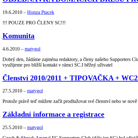
19.6.2010
–
Honza Ptacek
!!! POUZE PRO ČLENY SC!!!
Komunita
4.6.2010
–
matygol
Dobrý den, žádáme zajména redaktory, a členy našeho Supporters Clubu
využijeme pro bližší kontakt v rámci SC.I běžný uživatel
Členství 2010/2011 + TIPOVAČKA + WC2
27.5.2010
–
matygol
Protože právě teď můžete začít prodlužovat své členství nebo se nově 
Základní informace a registrace
25.5.2010
–
matygol
Czech & Slovak Arsenal FC Supporters Club (dále jen SC) byl oficiá