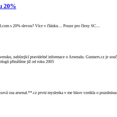
ou 20%
com s 20% slevou? Více v článku… Pouze pro členy SC…
ensku, nabízející pravidelné informace o Arsenalu. Gunners.cz je sou
blogů přinášíme již od roku 2005
asová osa arsenal.**.cz prvni myslenka v me hlave vznikla o prazdnina