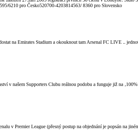
595/6210 pro Česko520700-4203814563/ 8360 pro Slovensko
se dostat na Emirates Stadium a okouknout tam Arsenal FC LIVE .. jedno
nství v našem Supporters Clubu reálnou podobu a funguje již na ‚100%‘
alu v Premier League (přesný postup na objednání je popsán na jiném 