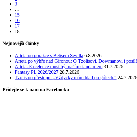
3
…
15
16
17
18
Nejnovější články
Arteta po poražce s Betisem Sevilla
6.8.2026
Arteta po výhře nad Gironou: O Tzolisovi, Dowmanovi i posil
Arteta: Excelence musí být naším standardem
31.7.2026
Fantasy PL 2026/2027
28.7.2026
Tzolis po přestupu: „Vždycky mám hlad po gólech.“
24.7.202
Přidejte se k nám na Facebooku