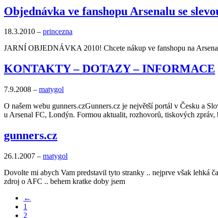
Objednávka ve fanshopu Arsenalu se slev
18.3.2010
–
princezna
JARNÍ OBJEDNÁVKA 2010! Chcete nákup ve fanshopu na Arsenal.
KONTAKTY – DOTAZY – INFORMACE
7.9.2008
–
matygol
O našem webu gunners.czGunners.cz je největší portál v Česku a Slov
u Arsenal FC, Londýn. Formou aktualit, rozhovorů, tiskových zpráv, 
gunners.cz
26.1.2007
–
matygol
Dovolte mi abych Vam predstavil tyto stranky .. nejprve však lehká č
zdroj o AFC .. behem kratke doby jsem
←
1
2