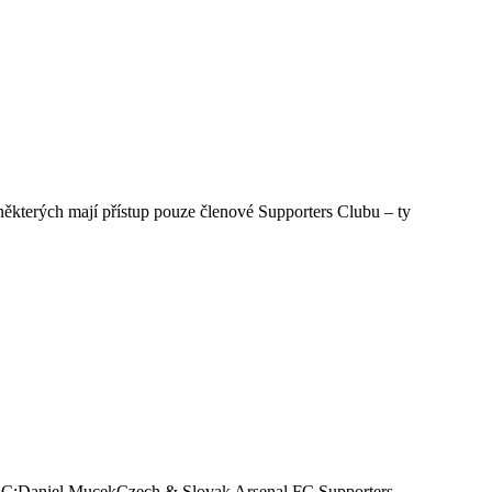
 některých mají přístup pouze členové Supporters Clubu – ty
lo SC:Daniel MucekCzech & Slovak Arsenal FC Supporters