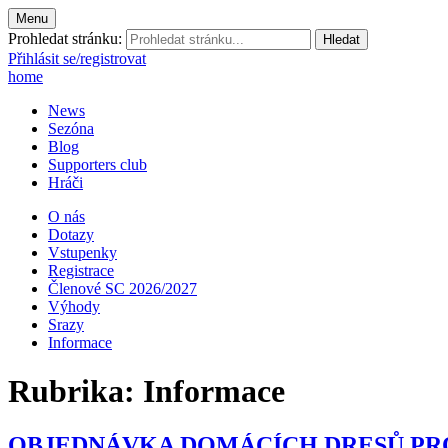
Menu
Prohledat stránku:
Přihlásit se/registrovat
home
News
Sezóna
Blog
Supporters club
Hráči
O nás
Dotazy
Vstupenky
Registrace
Členové SC 2026/2027
Výhody
Srazy
Informace
Rubrika:
Informace
OBJEDNÁVKA DOMÁCÍCH DRESŮ PRO 