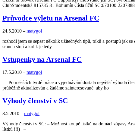
ClubStudentská 815735 81 Bohumín Čísla účtů SC:670100-2207888
Průvodce výletu na Arsenal FC
24.5.2010
–
matygol
rozhodl jsem se sepsat několik užitečných tipů, triků a postupů jak 
sranda stojí a kolik je tedy
Vstupenky na Arsenal FC
17.5.2010
–
matygol
Po měsí­cí­ch tvrdé práce a vyjednávání dostala největší výhoda čle
průběžně aktualizován a žádáme zainteresované, aby ho
Výhody členství v SC
8.5.2010
–
matygol
Výhody členství v SC: – Možnost koupě lístků na domácí zápasy Arsen
lístků !!!) –