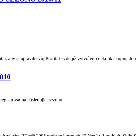
, aby si upravili svůj Profil. Je zde již vytvořeno několik skupin, do
010
registrovat na následující sezonu.
lně založen 27.září 2005 registrací prvních 30 členů v Londýně. Síd